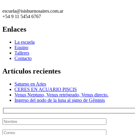
escuela@isisbuenosaires.com.ar
+54 9 11 5454 6767
Enlaces
La escuela
Equipo
Talleres
Contacto
Artículos recientes
Saturno en Aries
CERES EN ACUARIO PISCIS
Venus Neptuno, Venus retrógrado, Venus directo.
Ingreso del nodo de la luna al signo de Géminis